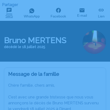
Partager
E-mail
SMS
WhatsApp
Facebook
Lien
Bruno MERTENS
décédé le 18 juillet 2025
Message de la famille
Chère famille, chers amis,
C’est avec une grande tristesse que nous vous
annonçons le décès de Bruno MERTENS survenu
le vendredi 18 juillet 2025 à Dinard.